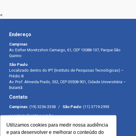
<
Endereço
Campinas
Av. Esther Moretzshon Camargo, 61, CEP 13088-107, Parque São
Quirino
São Paulo
Localizado dentro do IPT (Instituto de Pesquisas Tecnológicas) –
Prédio 8
Av. Prof. Almeida Prado, 532, CEP 05508-901, Cidade Universitária –
Butantã
Contato
Campinas:
(19) 3256-3358 /
São Paulo:
(11) 3719-2993
secretaria@sintpq.org.br
comunicacao@sintpq.org.br
Utilizamos cookies para medir nossa audiência
Expediente
e para desenvolver e melhorar o conteúdo do