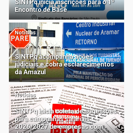
SINTPq inicia inscrições para o 1º
Encontro de Base
Notícias
SINTPq acompanha ações
judiciais e cobra esclarecimentos
da Amazul
Notícias
SINTPq inicia coleta de sugestões
para campanhas salariais
2026/2027 de empresas com