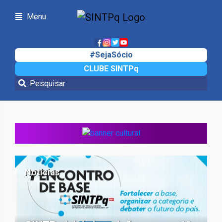
Menu
#SejaSócio
CLUBE SINTPq
Notícias