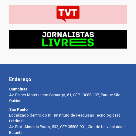
Endereço
Campinas
Av. Esther Moretzshon Camargo, 61, CEP 13088-107, Parque São
Quirino
São Paulo
Localizado dentro do IPT (Instituto de Pesquisas Tecnológicas) –
Prédio 8
Av. Prof. Almeida Prado, 532, CEP 05508-901, Cidade Universitária –
Butantã