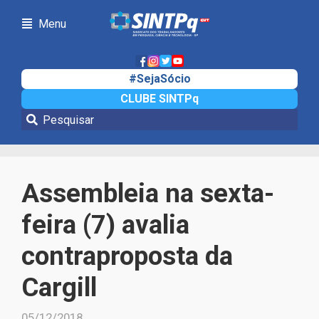
Menu
#SejaSócio
CLUBE SINTPq
Notícias
Assembleia na sexta-
feira (7) avalia
contraproposta da
Cargill
05/12/2018