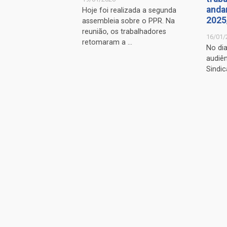
anda
Hoje foi realizada a segunda
2025
assembleia sobre o PPR. Na
reunião, os trabalhadores
16/01/
retomaram a ...
No di
audiên
Sindic