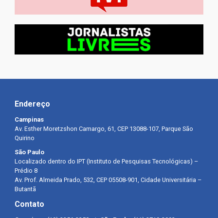
Endereço
Campinas
Av. Esther Moretzshon Camargo, 61, CEP 13088-107, Parque São
Quirino
São Paulo
Localizado dentro do IPT (Instituto de Pesquisas Tecnológicas) –
Prédio 8
Av. Prof. Almeida Prado, 532, CEP 05508-901, Cidade Universitária –
Butantã
Contato