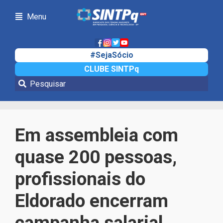
Menu
#SejaSócio
CLUBE SINTPq
Notícias
Em assembleia com
quase 200 pessoas,
profissionais do
Eldorado encerram
campanha salarial