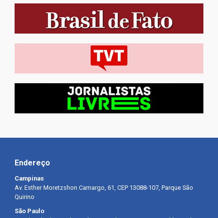
Endereço
Campinas
Av. Esther Moretzshon Camargo, 61, CEP 13088-107, Parque São
Quirino
São Paulo