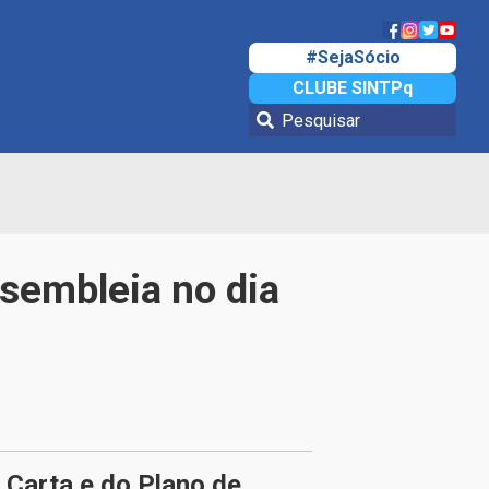
#SejaSócio
CLUBE SINTPq
sembleia no dia
Carta e do Plano de