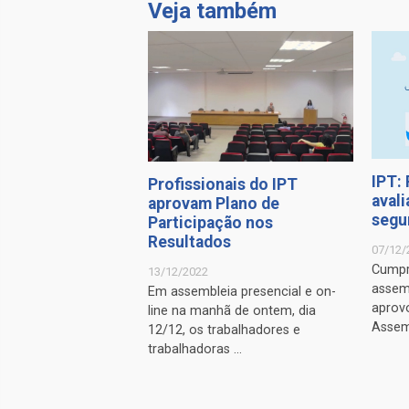
Veja também
IPT:
Profissionais do IPT
aval
aprovam Plano de
segun
Participação nos
Resultados
07/12/
Cumpr
13/12/2022
assem
Em assembleia presencial e on-
aprov
line na manhã de ontem, dia
Assemb
12/12, os trabalhadores e
trabalhadoras ...