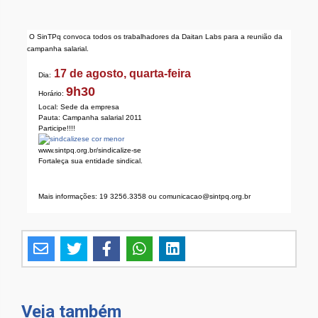
O SinTPq convoca todos os trabalhadores da Daitan Labs para a reunião da
campanha salarial.
17 de agosto, quarta-feira
Dia:
9h30
Horário:
Local: Sede da empresa
Pauta: Campanha salarial 2011
Participe!!!!
www.sintpq.org.br/sindicalize-se
Fortaleça sua entidade sindical.
Mais informações: 19 3256.3358 ou comunicacao@sintpq.org.br
Veja também