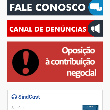
SindCast
SindCast