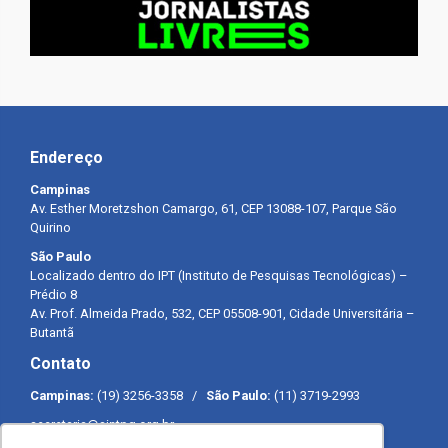
Endereço
Campinas
Av. Esther Moretzshon Camargo, 61, CEP 13088-107, Parque São
Quirino
São Paulo
Localizado dentro do IPT (Instituto de Pesquisas Tecnológicas) –
Prédio 8
Av. Prof. Almeida Prado, 532, CEP 05508-901, Cidade Universitária –
Butantã
Contato
Campinas:
(19) 3256-3358 /
São Paulo:
(11) 3719-2993
secretaria@sintpq.org.br
comunicacao@sintpq.org.br