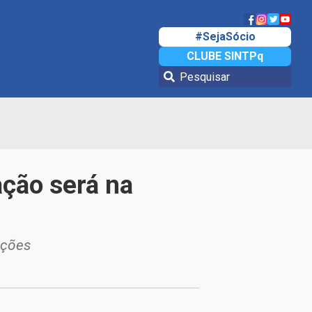
#SejaSócio
CLUBE SINTPq
ção será na
ações