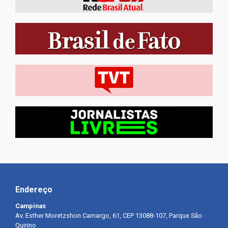
Endereço
Campinas
Av. Esther Moretzshon Camargo, 61, CEP 13088-107, Parque São
Quirino