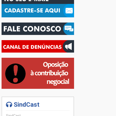
SindCast
SindCast