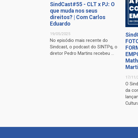
SindCast#55 - CLT x PJ: O
que muda nos seus
direitos? | Com Carlos
Eduardo
19/05/2025
Sind
No episódio mais recente do
FOT
Sindcast, o podcast do SINTPq, o
FOR
diretor Pedro Martins recebeu ...
EMP
Math
Mart
17/11/
O Sin
da co
lança
Cultural