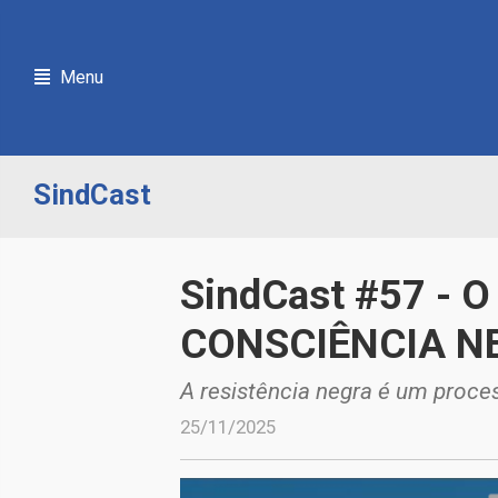
Menu
SindCast
SindCast #57 -
CONSCIÊNCIA NEG
A resistência negra é um proce
25/11/2025