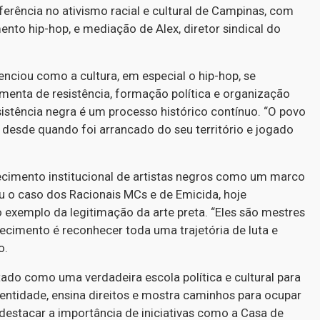
referência no ativismo racial e cultural de Campinas, com
to hip-hop, e mediação de Alex, diretor sindical do
enciou como a cultura, em especial o hip-hop, se
enta de resistência, formação política e organização
esistência negra é um processo histórico contínuo. “O povo
, desde quando foi arrancado do seu território e jogado
imento institucional de artistas negros como um marco
u o caso dos Racionais MCs e de Emicida, hoje
 exemplo da legitimação da arte preta. “Eles são mestres
hecimento é reconhecer toda uma trajetória de luta e
o.
tado como uma verdadeira escola política e cultural para
identidade, ensina direitos e mostra caminhos para ocupar
 destacar a importância de iniciativas como a Casa de