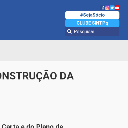
#SejaSócio
CLUBE SINTPq
 CONSTRUÇÃO DA
Carta e do Plano de