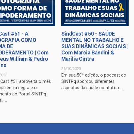
Cast #51 - A
SindCast #50 - SAÚDE
OGRAFIA COMO
MENTAL NO TRABALHO E
MA DE
SUAS DINÂMICAS SOCIAIS |
ODERAMENTO | Com
Com Marcia Bandini &
eus William & Pedro
Marília Cintra
ins
26/10/2023
2023
Em sua 50ª edição, o podcast do
dCast #51 aproveita o mês
SINTPq abordou diferentes
nsciência negra e o
aspectos da saúde mental no ...
mento do Portal SINTPq
, ...