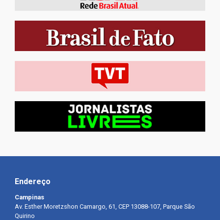
Endereço
Campinas
Av. Esther Moretzshon Camargo, 61, CEP 13088-107, Parque São
Quirino