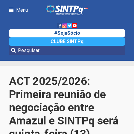
Menu
#SejaSócio
CLUBE SINTPq
Notícias
ACT 2025/2026:
Primeira reunião de
negociação entre
Amazul e SINTPq será
quinta-feira (13)