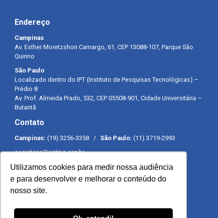
Endereço
Campinas
Av. Esther Moretzshon Camargo, 61, CEP 13088-107, Parque São
Quirino
São Paulo
Localizado dentro do IPT (Instituto de Pesquisas Tecnológicas) –
Prédio 8
Av. Prof. Almeida Prado, 532, CEP 05508-901, Cidade Universitária –
Butantã
Contato
Campinas:
(19) 3256-3358 /
São Paulo:
(11) 3719-2993
secretaria@sintpq.org.br
comunicacao@sintpq.org.br
Utilizamos cookies para medir nossa audiência
Expediente
e para desenvolver e melhorar o conteúdo do
nosso site.
Segunda a sexta-feira das 8h às 17h