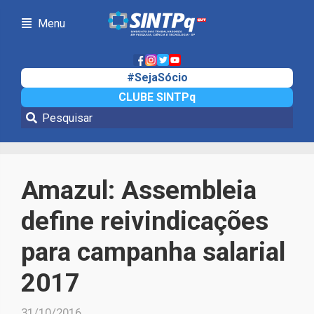
Menu
#SejaSócio
CLUBE SINTPq
Notícias
Amazul: Assembleia
define reivindicações
para campanha salarial
2017
31/10/2016