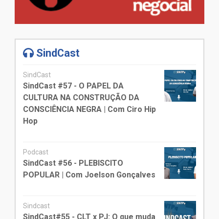
SindCast
SindCast
SindCast #57 - O PAPEL DA
CULTURA NA CONSTRUÇÃO DA
CONSCIÊNCIA NEGRA | Com Ciro Hip
Hop
Podcast
SindCast #56 - PLEBISCITO
POPULAR | Com Joelson Gonçalves
Sindcast
SindCast#55 - CLT x PJ: O que muda