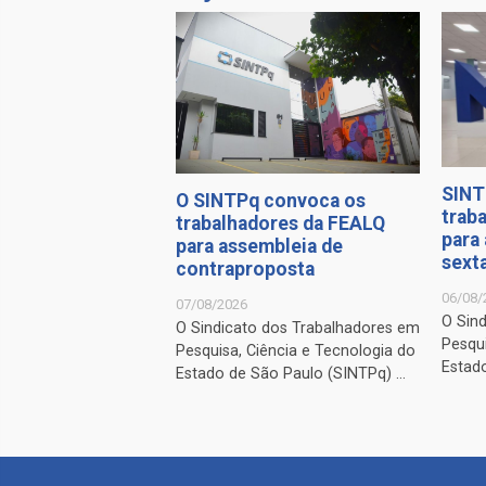
SINT
O SINTPq convoca os
trab
trabalhadores da FEALQ
para
para assembleia de
sexta
contraproposta
06/08/
07/08/2026
O Sin
O Sindicato dos Trabalhadores em
Pesqui
Pesquisa, Ciência e Tecnologia do
Estado
Estado de São Paulo (SINTPq) ...