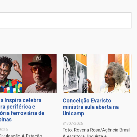
a Inspira celebra
Conceição Evaristo
ra periférica e
ministra aula aberta na
ria ferroviária de
Unicamp
inas
31/07/2026
2026
Foto: Rovena Rosa/Agência Brasil
 Divulgação A Estação
A escritora, linguista e