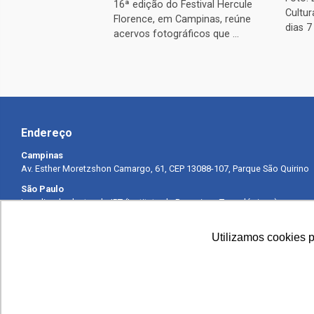
16ª edição do Festival Hercule
Cultu
Florence, em Campinas, reúne
dias 7
acervos fotográficos que ...
Endereço
Campinas
Av. Esther Moretzshon Camargo, 61, CEP 13088-107, Parque São Quirino
São Paulo
Localizado dentro do IPT (Instituto de Pesquisas Tecnológicas) –
Prédio 8
Av. Prof. Almeida Prado, 532, CEP 05508-901, Cidade Universitária –
Utilizamos cookies 
Butantã