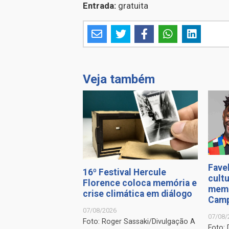
Entrada:
gratuita
Veja também
Favel
16º Festival Hercule
cultu
Florence coloca memória e
memó
crise climática em diálogo
Camp
07/08/2026
07/08/
Foto: Roger Sassaki/Divulgação A
Foto: