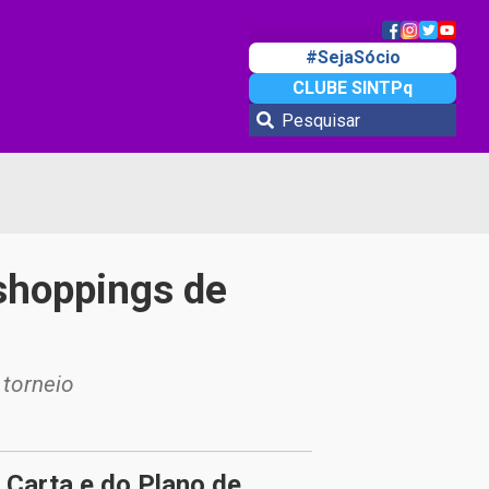
#SejaSócio
CLUBE SINTPq
shoppings de
 torneio
Carta e do Plano de