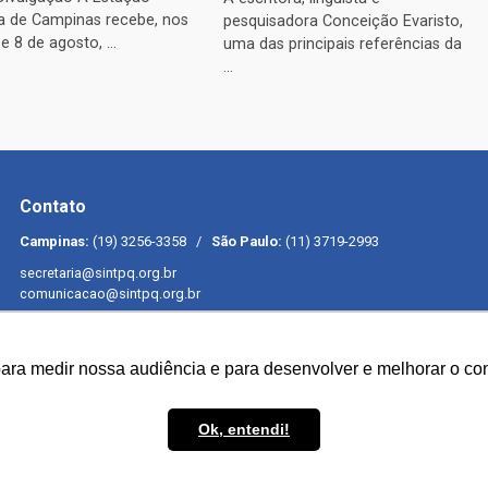
ra de Campinas recebe, nos
pesquisadora Conceição Evaristo,
 e 8 de agosto, ...
uma das principais referências da
...
Contato
Campinas:
(19) 3256-3358 /
São Paulo:
(11) 3719-2993
secretaria@sintpq.org.br
comunicacao@sintpq.org.br
para medir nossa audiência e para desenvolver e melhorar o con
Ok, entendi!