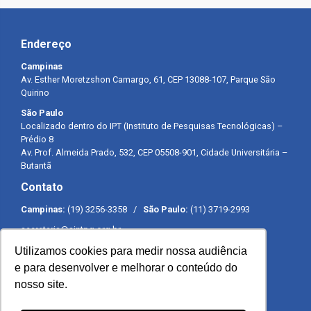
Endereço
Campinas
Av. Esther Moretzshon Camargo, 61, CEP 13088-107, Parque São
Quirino
São Paulo
Localizado dentro do IPT (Instituto de Pesquisas Tecnológicas) –
Prédio 8
Av. Prof. Almeida Prado, 532, CEP 05508-901, Cidade Universitária –
Butantã
Contato
Campinas:
(19) 3256-3358 /
São Paulo:
(11) 3719-2993
secretaria@sintpq.org.br
comunicacao@sintpq.org.br
Utilizamos cookies para medir nossa audiência
Expediente
e para desenvolver e melhorar o conteúdo do
nosso site.
Segunda a sexta-feira das 8h às 17h