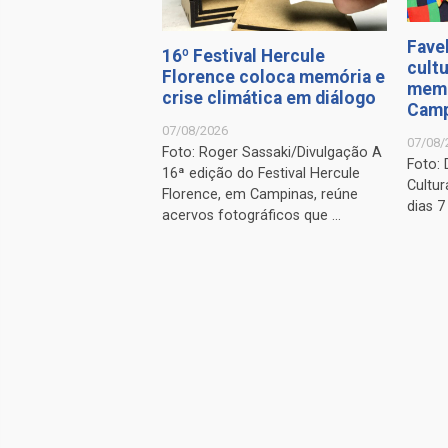
Favel
16º Festival Hercule
cultu
Florence coloca memória e
memó
crise climática em diálogo
Camp
07/08/2026
07/08/
Foto: Roger Sassaki/Divulgação A
Foto:
16ª edição do Festival Hercule
Cultu
Florence, em Campinas, reúne
dias 7
acervos fotográficos que ...