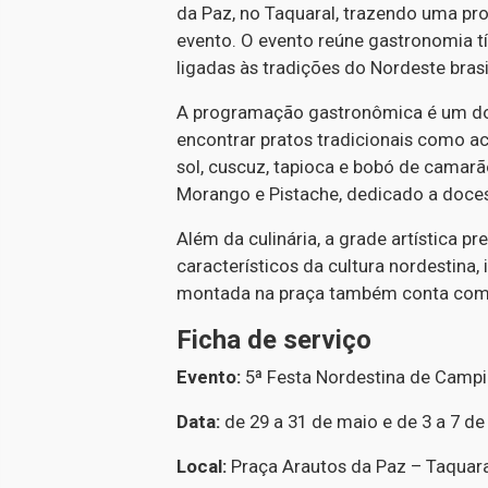
da Paz, no Taquaral, trazendo uma pr
evento. O evento reúne gastronomia tí
ligadas às tradições do Nordeste brasi
A programação gastronômica é um dos 
encontrar pratos tradicionais como aca
sol, cuscuz, tapioca e bobó de camar
Morango e Pistache, dedicado a doce
Além da culinária, a grade artística p
característicos da cultura nordestina, 
montada na praça também conta com ár
Ficha de serviço
Evento:
5ª Festa Nordestina de Camp
Data:
de 29 a 31 de maio e de 3 a 7 de
Local:
Praça Arautos da Paz – Taquar