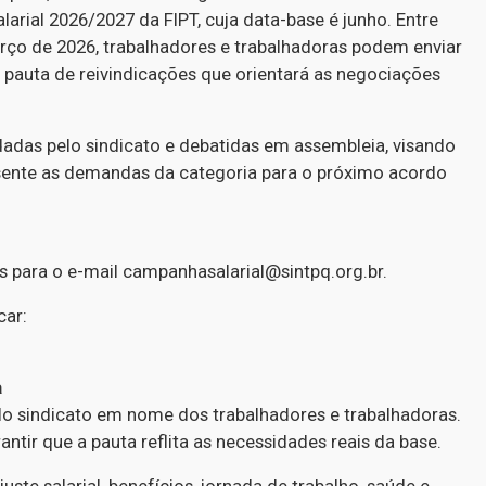
arial 2026/2027 da FIPT, cuja data-base é junho. Entre
arço de 2026, trabalhadores e trabalhadoras podem enviar
 pauta de reivindicações que orientará as negociações
dadas pelo sindicato e debatidas em assembleia, visando
sente as demandas da categoria para o próximo acordo
para o e-mail campanhasalarial@sintpq.org.br.
car:
a
lo sindicato em nome dos trabalhadores e trabalhadoras.
ntir que a pauta reflita as necessidades reais da base.
te salarial, benefícios, jornada de trabalho, saúde e