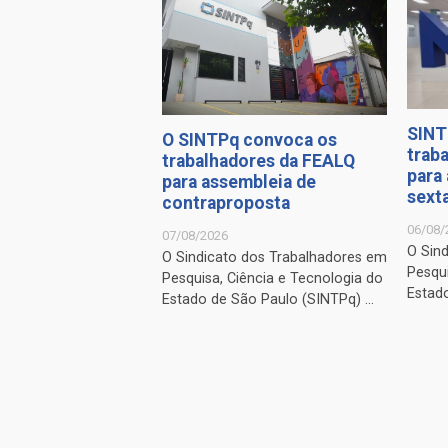
SINT
O SINTPq convoca os
trab
trabalhadores da FEALQ
para
para assembleia de
sexta
contraproposta
06/08/
07/08/2026
O Sin
O Sindicato dos Trabalhadores em
Pesqui
Pesquisa, Ciência e Tecnologia do
Estado
Estado de São Paulo (SINTPq) ...