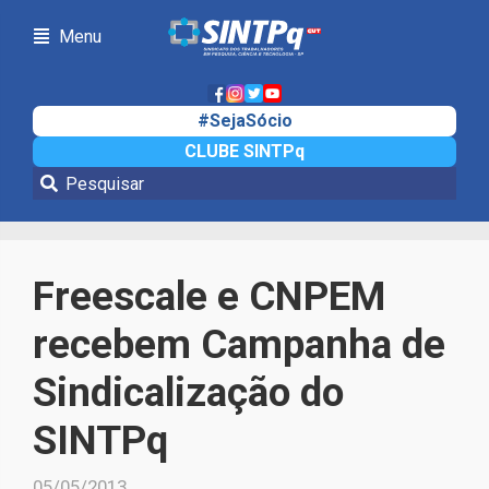
Menu
#SejaSócio
CLUBE SINTPq
Notícias
Freescale e CNPEM
recebem Campanha de
Sindicalização do
SINTPq
05/05/2013