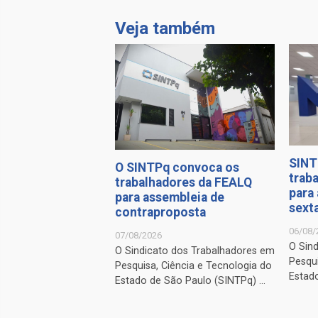
Veja também
SINT
O SINTPq convoca os
trab
trabalhadores da FEALQ
para
para assembleia de
sexta
contraproposta
06/08/
07/08/2026
O Sin
O Sindicato dos Trabalhadores em
Pesqui
Pesquisa, Ciência e Tecnologia do
Estado
Estado de São Paulo (SINTPq) ...