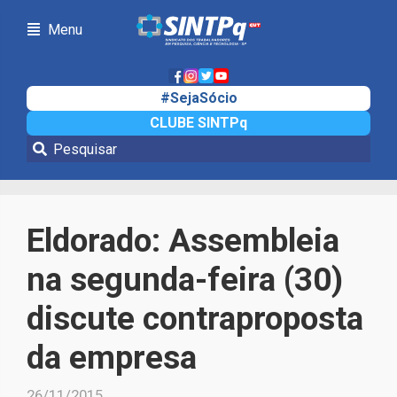
Menu
#SejaSócio
CLUBE SINTPq
Notícias
Eldorado: Assembleia
na segunda-feira (30)
discute contraproposta
da empresa
26/11/2015