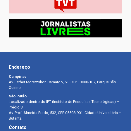
Endereço
Campinas
Av. Esther Moretzshon Camargo, 61, CEP 13088-107, Parque São
Quirino
São Paulo
Localizado dentro do IPT (Instituto de Pesquisas Tecnológicas) –
Prédio 8
Av. Prof. Almeida Prado, 532, CEP 05508-901, Cidade Universitária –
Butantã
Contato