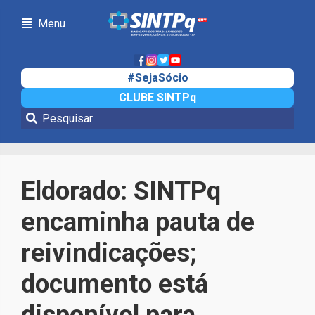
Menu
#SejaSócio
CLUBE SINTPq
Notícias
Eldorado: SINTPq
encaminha pauta de
reivindicações;
documento está
disponível para