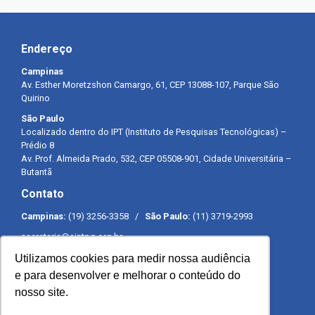
Endereço
Campinas
Av. Esther Moretzshon Camargo, 61, CEP 13088-107, Parque São
Quirino
São Paulo
Localizado dentro do IPT (Instituto de Pesquisas Tecnológicas) –
Prédio 8
Av. Prof. Almeida Prado, 532, CEP 05508-901, Cidade Universitária –
Butantã
Contato
Campinas:
(19) 3256-3358 /
São Paulo:
(11) 3719-2993
secretaria@sintpq.org.br
comunicacao@sintpq.org.br
Utilizamos cookies para medir nossa audiência
Expediente
e para desenvolver e melhorar o conteúdo do
nosso site.
Segunda a sexta-feira das 8h às 17h