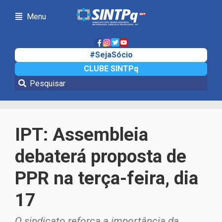
Menu
#SejaSócio
CLUBE SINTPq
Notícias
IPT: Assembleia
debaterá proposta de
PPR na terça-feira, dia
17
O sindicato reforça a importância da