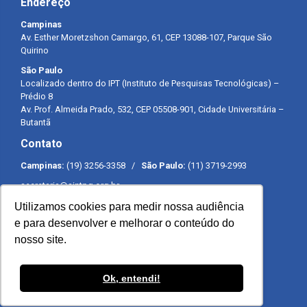
Endereço
Campinas
Av. Esther Moretzshon Camargo, 61, CEP 13088-107, Parque São
Quirino
São Paulo
Localizado dentro do IPT (Instituto de Pesquisas Tecnológicas) –
Prédio 8
Av. Prof. Almeida Prado, 532, CEP 05508-901, Cidade Universitária –
Butantã
Contato
Campinas:
(19) 3256-3358 /
São Paulo:
(11) 3719-2993
secretaria@sintpq.org.br
comunicacao@sintpq.org.br
Utilizamos cookies para medir nossa audiência
Expediente
e para desenvolver e melhorar o conteúdo do
nosso site.
Segunda a sexta-feira das 8h às 17h
Ok, entendi!