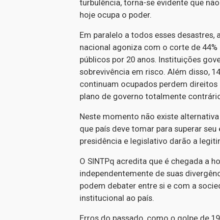
turbulência, torna-se evidente que nã
hoje ocupa o poder.
Em paralelo a todos esses desastres, 
nacional agoniza com o corte de 44%
públicos por 20 anos. Instituições g
sobrevivência em risco. Além disso, 
continuam ocupados perdem direitos 
plano de governo totalmente contrári
Neste momento não existe alternativa 
que país deve tomar para superar seu
presidência e legislativo darão a legi
O SINTPq acredita que é chegada a hor
independentemente de suas divergênci
podem debater entre si e com a socieda
institucional ao país.
Erros do passado, como o golpe de 19