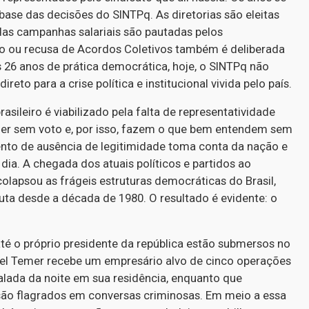
ase das decisões do SINTPq. As diretorias são eleitas
das campanhas salariais são pautadas pelos
ão ou recusa de Acordos Coletivos também é deliberada
 26 anos de prática democrática, hoje, o SINTPq não
reto para a crise política e institucional vivida pelo país.
sileiro é viabilizado pela falta de representatividade
er sem voto e, por isso, fazem o que bem entendem sem
ento de ausência de legitimidade toma conta da nação e
dia. A chegada dos atuais políticos e partidos ao
lapsou as frágeis estruturas democráticas do Brasil,
uta desde a década de 1980. O resultado é evidente: o
até o próprio presidente da república estão submersos no
hel Temer recebe um empresário alvo de cinco operações
calada da noite em sua residência, enquanto que
são flagrados em conversas criminosas. Em meio a essa