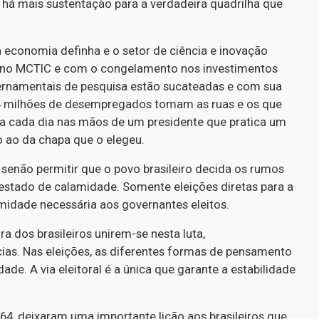
o há mais sustentação para a verdadeira quadrilha que
a economia definha e o setor de ciência e inovação
 no MCTIC e com o congelamento nos investimentos
overnamentais de pesquisa estão sucateadas e com sua
14 milhões de desempregados tomam as ruas e os que
a cada dia nas mãos de um presidente que pratica um
o ao da chapa que o elegeu.
senão permitir que o povo brasileiro decida os rumos
 estado de calamidade. Somente eleições diretas para a
timidade necessária aos governantes eleitos.
a dos brasileiros unirem-se nesta luta,
as. Nas eleições, as diferentes formas de pensamento
de. A via eleitoral é a única que garante a estabilidade
64, deixaram uma importante lição aos brasileiros que