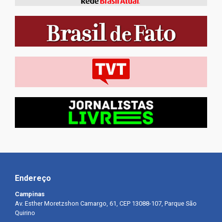
Endereço
Campinas
Av. Esther Moretzshon Camargo, 61, CEP 13088-107, Parque São
Quirino