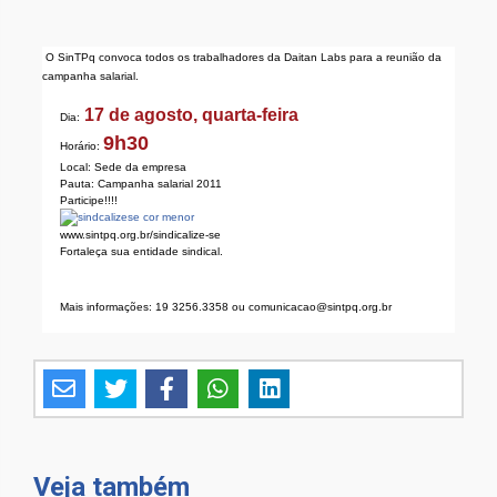
O SinTPq convoca todos os trabalhadores da Daitan Labs para a reunião da
campanha salarial.
17 de agosto, quarta-feira
Dia:
9h30
Horário:
Local: Sede da empresa
Pauta: Campanha salarial 2011
Participe!!!!
www.sintpq.org.br/sindicalize-se
Fortaleça sua entidade sindical.
Mais informações: 19 3256.3358 ou comunicacao@sintpq.org.br
Veja também