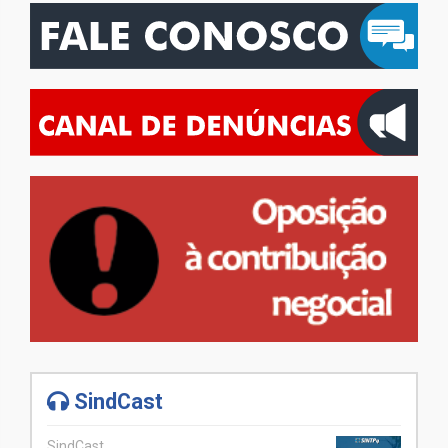
SindCast
SindCast