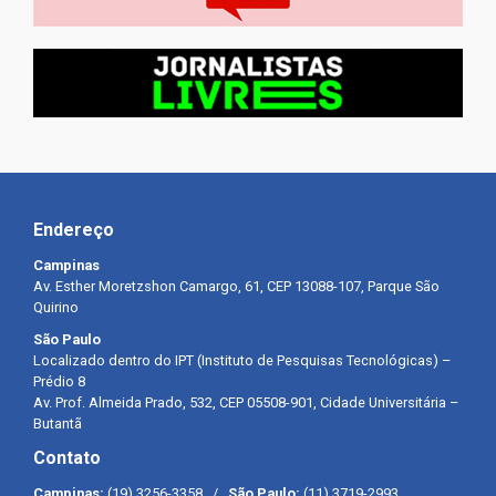
Endereço
Campinas
Av. Esther Moretzshon Camargo, 61, CEP 13088-107, Parque São
Quirino
São Paulo
Localizado dentro do IPT (Instituto de Pesquisas Tecnológicas) –
Prédio 8
Av. Prof. Almeida Prado, 532, CEP 05508-901, Cidade Universitária –
Butantã
Contato
Campinas:
(19) 3256-3358 /
São Paulo:
(11) 3719-2993