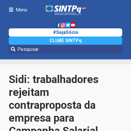
Menu
#SejaSócio
CLUBE SINTPq
Notícias
Sidi: trabalhadores
rejeitam
contraproposta da
empresa para
Campanha Salarial