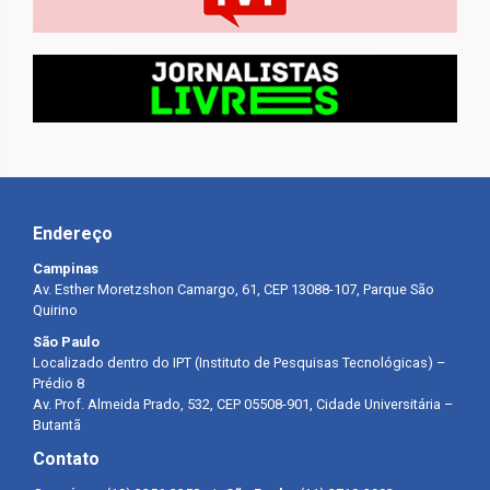
Endereço
Campinas
Av. Esther Moretzshon Camargo, 61, CEP 13088-107, Parque São
Quirino
São Paulo
Localizado dentro do IPT (Instituto de Pesquisas Tecnológicas) –
Prédio 8
Av. Prof. Almeida Prado, 532, CEP 05508-901, Cidade Universitária –
Butantã
Contato