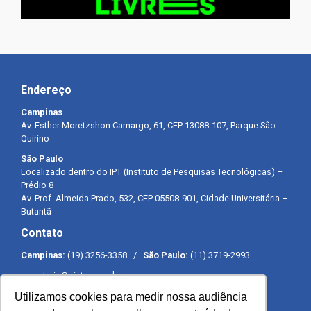
Endereço
Campinas
Av. Esther Moretzshon Camargo, 61, CEP 13088-107, Parque São
Quirino
São Paulo
Localizado dentro do IPT (Instituto de Pesquisas Tecnológicas) –
Prédio 8
Av. Prof. Almeida Prado, 532, CEP 05508-901, Cidade Universitária –
Butantã
Contato
Campinas:
(19) 3256-3358 /
São Paulo:
(11) 3719-2993
secretaria@sintpq.org.br
comunicacao@sintpq.org.br
Utilizamos cookies para medir nossa audiência
Expediente