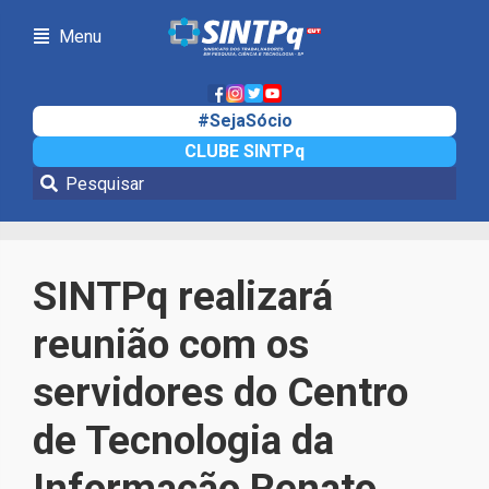
Menu
#SejaSócio
CLUBE SINTPq
Notícias
SINTPq realizará
reunião com os
servidores do Centro
de Tecnologia da
Informação Renato