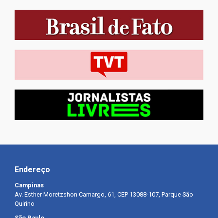
Endereço
Campinas
Av. Esther Moretzshon Camargo, 61, CEP 13088-107, Parque São
Quirino
São Paulo