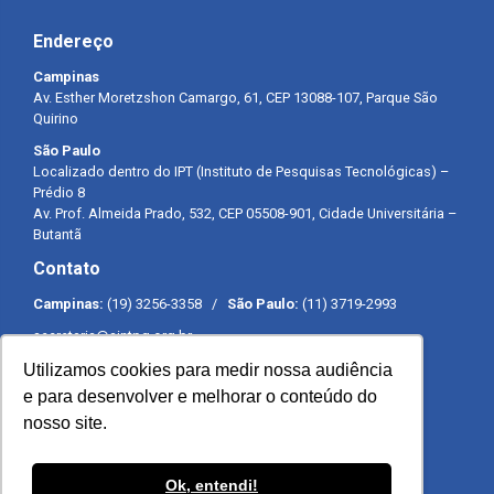
Endereço
Campinas
Av. Esther Moretzshon Camargo, 61, CEP 13088-107, Parque São
Quirino
São Paulo
Localizado dentro do IPT (Instituto de Pesquisas Tecnológicas) –
Prédio 8
Av. Prof. Almeida Prado, 532, CEP 05508-901, Cidade Universitária –
Butantã
Contato
Campinas:
(19) 3256-3358 /
São Paulo:
(11) 3719-2993
secretaria@sintpq.org.br
comunicacao@sintpq.org.br
Utilizamos cookies para medir nossa audiência
Expediente
e para desenvolver e melhorar o conteúdo do
nosso site.
Segunda a sexta-feira das 8h às 17h
Ok, entendi!