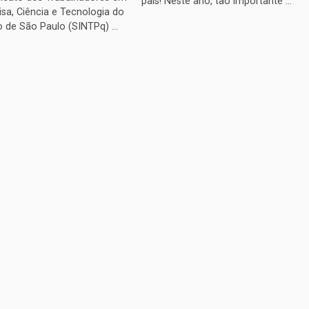
país! Neste ano, tão importante ...
sa, Ciência e Tecnologia do
 de São Paulo (SINTPq) ...