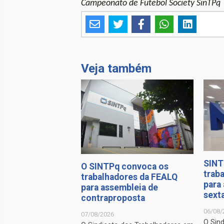
Campeonato de Futebol Society SinTPq
Veja também
SINT
O SINTPq convoca os
trab
trabalhadores da FEALQ
para
para assembleia de
sexta
contraproposta
06/08/
07/08/2026
O Sin