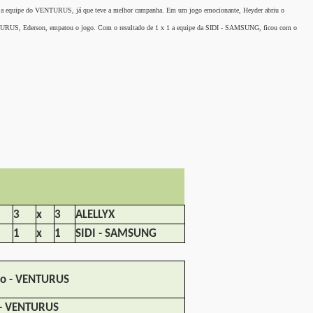
 a equipe do VENTURUS, já que teve a melhor
campanha. Em um jogo emocionante, Heyder abriu o
US, Ederson, empatou o jogo. Com o resultado de 1 x 1 a equipe da SIDI - SAMSUNG, ficou com
o
3
x
3
ALELLYX
1
x
1
SIDI - SAMSUNG
o - VENTURUS
 - VENTURUS