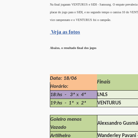
Na final
jogaram VENTURUS e SIDI - Samsung. O empate prevalecia
placar do jogo para o SIDI, e no segundo tempo o camisa 10
do VENTUR
vice campeonato e o
VENTURUS foi o campeão.
Veja as fotos
Abaixo, o resultado final dos jogos
Data: 18/06
Finais
Horário:
18:hs - 3ª
x
4º
LNLS
19:hs - 1ª
x
2ª
VENTURUS
Goleiro menos
Alexsandro Gusmã
Vazado
Artilheiro
Wanderley Pavani