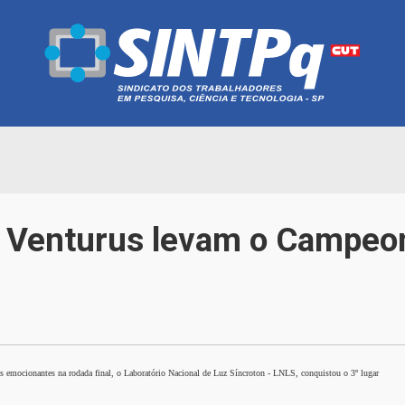
 Venturus levam o Campeon
emocionantes na rodada final, o Laboratório Nacional de Luz Síncroton - LNLS, conquistou o 3º lugar