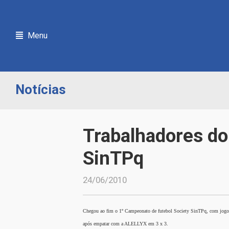
Menu
Notícias
Trabalhadores do
SinTPq
24/06/2010
Chegou ao fim o 1º Campeonato de futebol Society SinTPq, com jogos 
após empatar com a ALELLYX em 3 x 3.