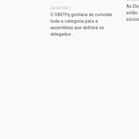
As El
28/06/2021
estão
O SINTPq gostaria de convidar
sócios
toda a categoria para a
assembleia que definirá os
delegados ...