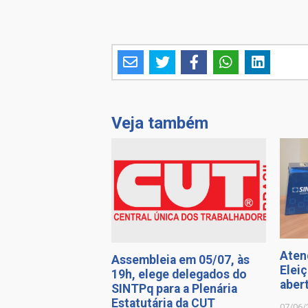
Veja também
Aten
Assembleia em 05/07, às
Elei
19h, elege delegados do
aber
SINTPq para a Plenária
Estatutária da CUT
07/06/