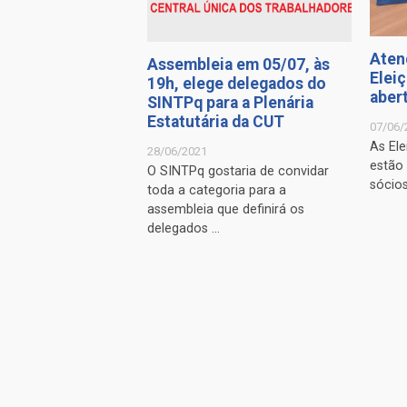
Aten
Assembleia em 05/07, às
Elei
19h, elege delegados do
aber
SINTPq para a Plenária
Estatutária da CUT
07/06/
As El
28/06/2021
estão
O SINTPq gostaria de convidar
sócios
toda a categoria para a
assembleia que definirá os
delegados ...