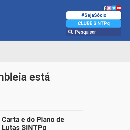
#SejaSócio
CLUBE SINTPq
bleia está
Carta e do Plano de
Lutas SINTPq