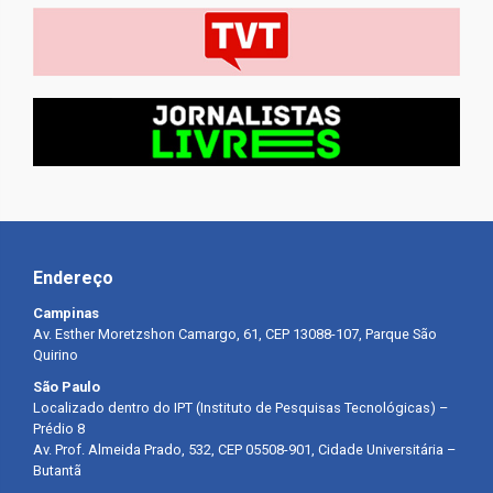
Endereço
Campinas
Av. Esther Moretzshon Camargo, 61, CEP 13088-107, Parque São
Quirino
São Paulo
Localizado dentro do IPT (Instituto de Pesquisas Tecnológicas) –
Prédio 8
Av. Prof. Almeida Prado, 532, CEP 05508-901, Cidade Universitária –
Butantã