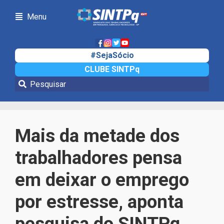
Menu
#SejaSócio
CLUBE SINTPq
Notícias
Mais da metade dos
trabalhadores pensa
em deixar o emprego
por estresse, aponta
pesquisa do SINTPq