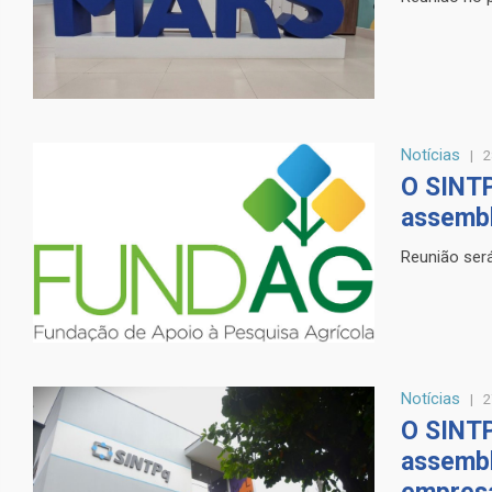
Notícias
2
O SINTP
assembl
Reunião será
Notícias
2
O SINTP
assembl