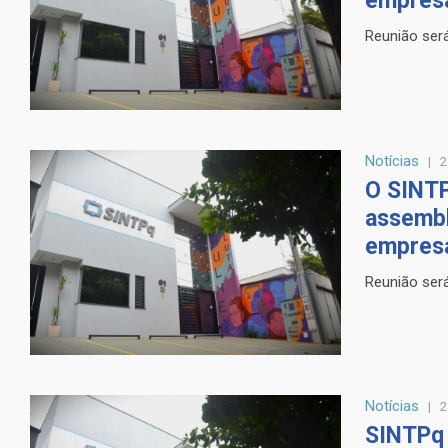
empres
Reunião será
Notícias
2
O SINTP
assembl
empres
Reunião será
Notícias
2
SINTPq 