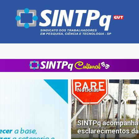
Notícias
SINTPq acompanha a
esclarecimentos d