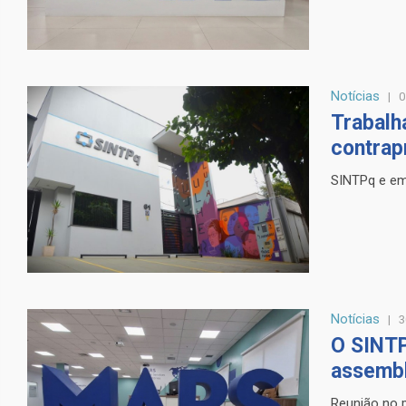
Notícias
0
Trabalh
contrap
SINTPq e em
Notícias
3
O SINTP
assembl
Reunião no p