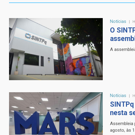
Notícias
H
O SINTP
assembl
A assembleia
Notícias
H
SINTPq 
nesta s
Assembleia p
agosto, às 1