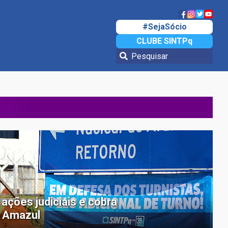
#SejaSócio
CLUBE SINTPq
ções judiciais e cobra
a Amazul