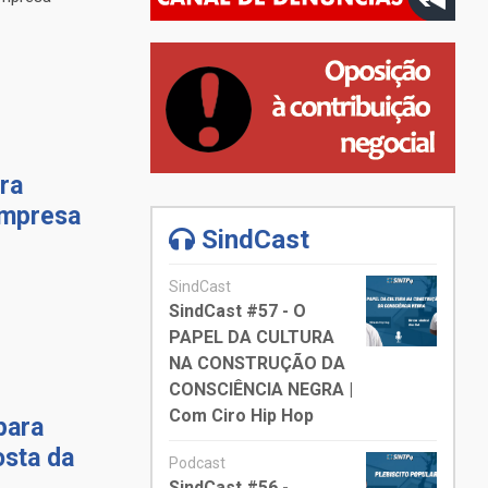
ra
empresa
SindCast
SindCast
SindCast #57 - O
PAPEL DA CULTURA
NA CONSTRUÇÃO DA
CONSCIÊNCIA NEGRA |
Com Ciro Hip Hop
para
osta da
Podcast
SindCast #56 -