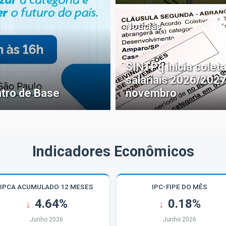
Notícias
SINTPq inicia cole
salariais 2026/202
ntro de Base
novembro