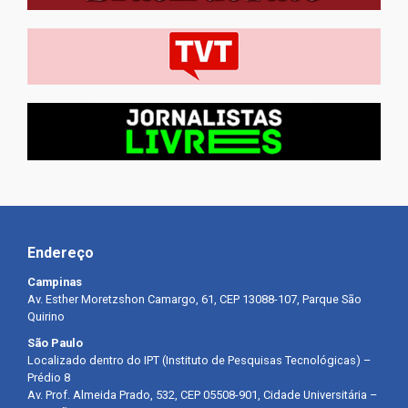
Endereço
Campinas
Av. Esther Moretzshon Camargo, 61, CEP 13088-107, Parque São
Quirino
São Paulo
Localizado dentro do IPT (Instituto de Pesquisas Tecnológicas) –
Prédio 8
Av. Prof. Almeida Prado, 532, CEP 05508-901, Cidade Universitária –