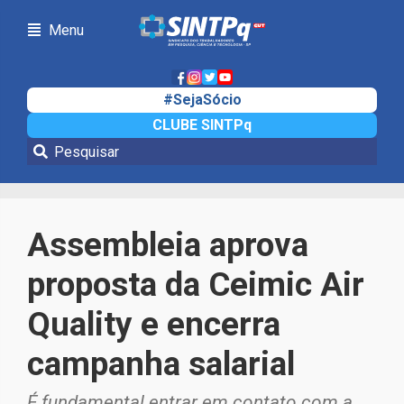
Menu
#SejaSócio
CLUBE SINTPq
Notícias
Assembleia aprova
proposta da Ceimic Air
Quality e encerra
campanha salarial
É fundamental entrar em contato com a