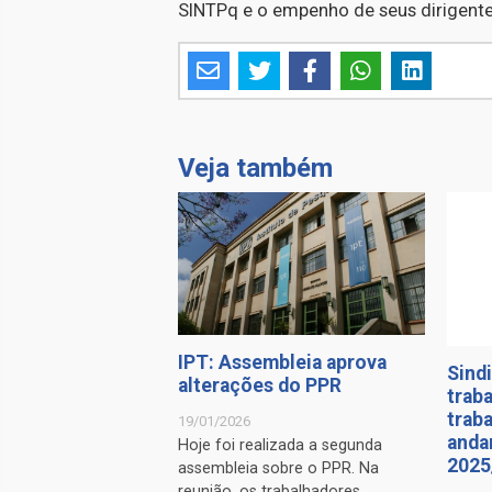
SINTPq e o empenho de seus dirigente
Veja também
IPT: Assembleia aprova
Sindi
alterações do PPR
trab
trab
19/01/2026
anda
Hoje foi realizada a segunda
2025
assembleia sobre o PPR. Na
reunião, os trabalhadores