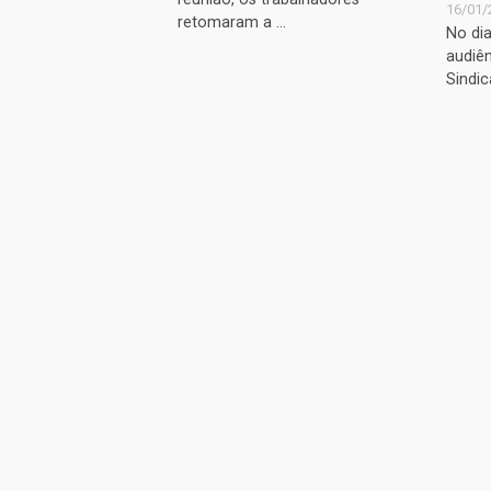
16/01/
retomaram a ...
No di
audiên
Sindic