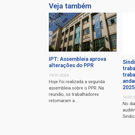
Veja também
IPT: Assembleia aprova
Sindi
alterações do PPR
trab
trab
19/01/2026
anda
Hoje foi realizada a segunda
2025
assembleia sobre o PPR. Na
reunião, os trabalhadores
16/01/
retomaram a ...
No di
audiên
Sindic