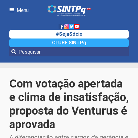
Menu
#SejaSócio
CLUBE SINTPq
Notícias
Com votação apertada
e clima de insatisfação,
proposta do Venturus é
aprovada
A diferenciação entre cargos de gerência e