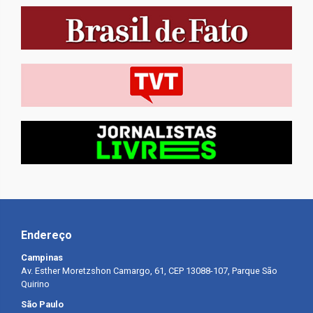
Endereço
Campinas
Av. Esther Moretzshon Camargo, 61, CEP 13088-107, Parque São
Quirino
São Paulo