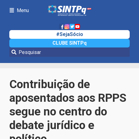
Menu
#SejaSócio
CLUBE SINTPq
Notícias
Contribuição de
aposentados aos RPPS
segue no centro do
debate jurídico e
político