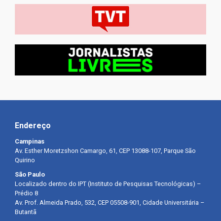
Endereço
Campinas
Av. Esther Moretzshon Camargo, 61, CEP 13088-107, Parque São
Quirino
São Paulo
Localizado dentro do IPT (Instituto de Pesquisas Tecnológicas) –
Prédio 8
Av. Prof. Almeida Prado, 532, CEP 05508-901, Cidade Universitária –
Butantã