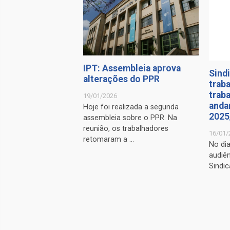
IPT: Assembleia aprova
Sindi
alterações do PPR
trab
trab
19/01/2026
anda
Hoje foi realizada a segunda
2025
assembleia sobre o PPR. Na
reunião, os trabalhadores
16/01/
retomaram a ...
No di
audiên
Sindic