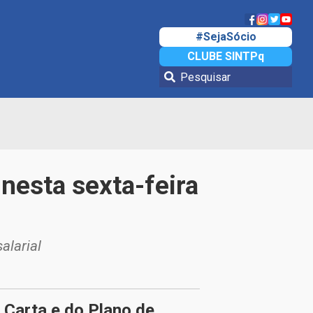
#SejaSócio
CLUBE SINTPq
nesta sexta-feira
alarial
Carta e do Plano de