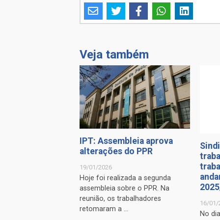
Veja também
IPT: Assembleia aprova
Sindi
alterações do PPR
trab
trab
19/01/2026
anda
Hoje foi realizada a segunda
2025
assembleia sobre o PPR. Na
reunião, os trabalhadores
16/01/
retomaram a ...
No di