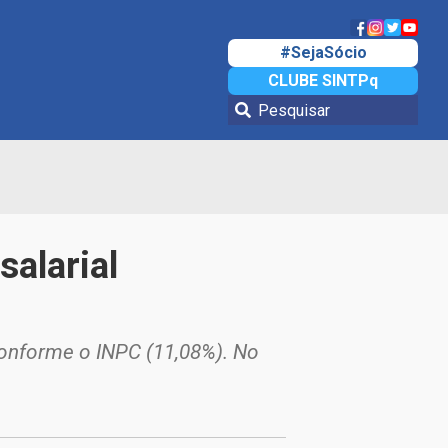
#SejaSócio
CLUBE SINTPq
salarial
conforme o INPC (11,08%). No