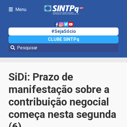
Menu
#SejaSócio
CLUBE SINTPq
Notícias
SiDi: Prazo de
manifestação sobre a
contribuição negocial
começa nesta segunda
(6)