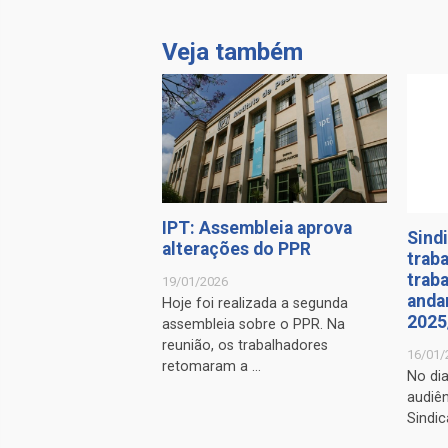
Veja também
IPT: Assembleia aprova
Sindi
alterações do PPR
trab
trab
19/01/2026
anda
Hoje foi realizada a segunda
2025
assembleia sobre o PPR. Na
reunião, os trabalhadores
16/01/
retomaram a ...
No di
audiên
Sindic