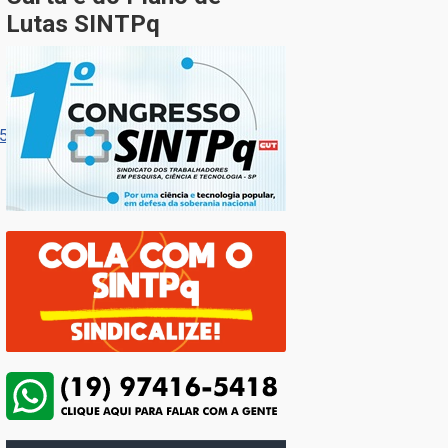
Lutas SINTPq
25_26_analise_eldorado_10-