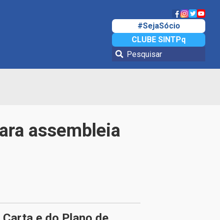
#SejaSócio
CLUBE SINTPq
para assembleia
Carta e do Plano de