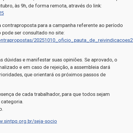
tubro, às 9h, de forma remota, através do link:
25
a contraproposta para a campanha referente ao período
pode ser consultado no site:
contrapropostas/20251010_oficio_pauta_de_reivindicacoes
s dúvidas e manifestar suas opiniões. Se aprovado, o
alizado e em caso de rejeição, a assembleia dará
rioridades, que orientará os próximos passos de
esença de cada trabalhador, para que todos sejam
 categoria.
o.
w.sintpq.org.br/seja-socio