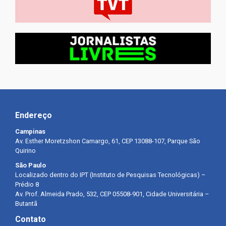
Endereço
Campinas
Av. Esther Moretzshon Camargo, 61, CEP 13088-107, Parque São
Quirino
São Paulo
Localizado dentro do IPT (Instituto de Pesquisas Tecnológicas) –
Prédio 8
Av. Prof. Almeida Prado, 532, CEP 05508-901, Cidade Universitária –
Butantã
Contato