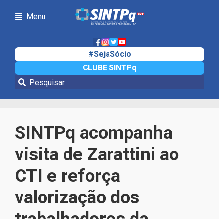
Menu
#SejaSócio
CLUBE SINTPq
Notícias
SINTPq acompanha
visita de Zarattini ao
CTI e reforça
valorização dos
trabalhadores da